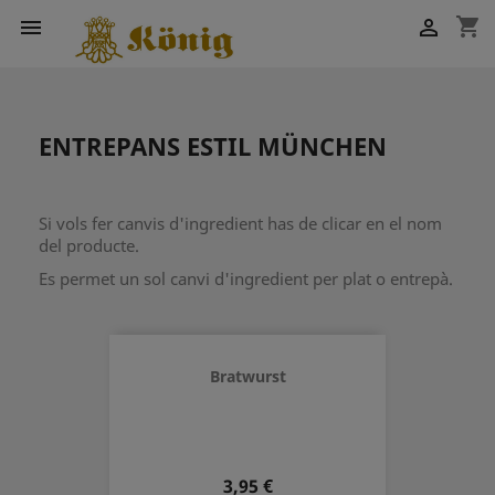
shopping_cart


ENTREPANS ESTIL MÜNCHEN
Si vols fer canvis d'ingredient has de clicar en el nom
del producte.
Es permet un sol canvi d'ingredient per plat o entrepà.
Bratwurst
Preu
3,95 €