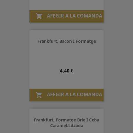
AFEGIR A LA COMANDA

Frankfurt, Bacon I Formatge
Preu
4,40 €
AFEGIR A LA COMANDA

Frankfurt, Formatge Brie I Ceba
Caramel.litzada