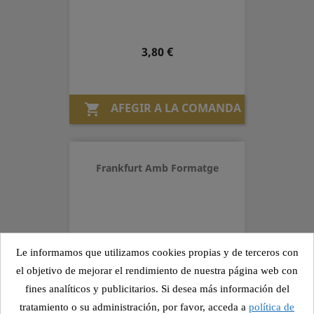
Preu
3,80 €
AFEGIR A LA COMANDA

Frankfurt Amb Formatge
Preu
4,10 €
Le informamos que utilizamos cookies propias y de terceros con
el objetivo de mejorar el rendimiento de nuestra página web con
fines analíticos y publicitarios. Si desea más información del
AFEGIR A LA COMANDA

tratamiento o su administración, por favor, acceda a
política de