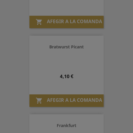
AFEGIR A LA COMANDA

Bratwurst Picant
Preu
4,10 €
AFEGIR A LA COMANDA

Frankfurt