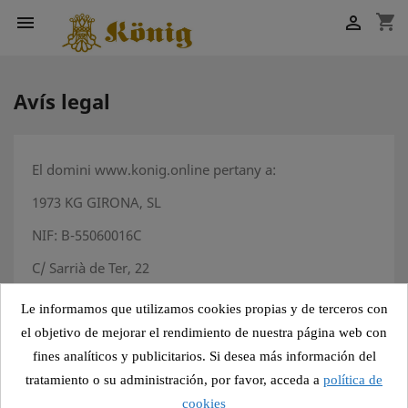
shopping_cart


Avís legal
El domini www.konig.online pertany a:
1973 KG GIRONA, SL
NIF: B-55060016C
C/ Sarrià de Ter, 22
Pol. Ind. Mas Xirgu 17005, GIRONA
Le informamos que utilizamos cookies propias y de terceros con
Propietat intel·lectual i industrial
el objetivo de mejorar el rendimiento de nuestra página web con
fines analíticos y publicitarios. Si desea más información del
Aquest web ha estat creada per 1.973 KG GIRONA, SL
tratamiento o su administración, por favor, acceda a
política de
(KÖNIG), amb caràcter comercial i d’ús personal i
professional. KÖNIG és propietari d’aquest lloc web i
cookies