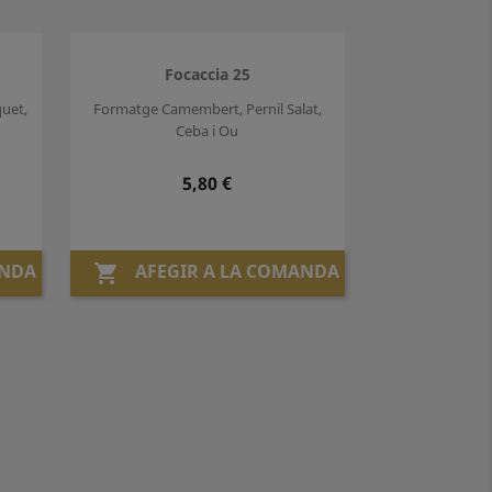
Focaccia 25
uet,
Formatge Camembert, Pernil Salat,
Ceba i Ou
Preu
5,80 €
ANDA
AFEGIR A LA COMANDA
