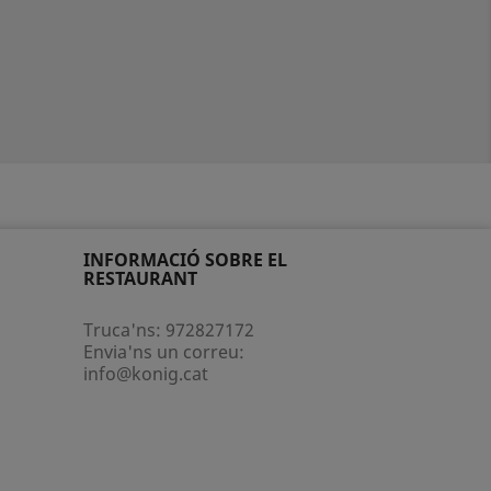
INFORMACIÓ SOBRE EL
RESTAURANT
Truca'ns:
972827172
Envia'ns un correu:
info@konig.cat