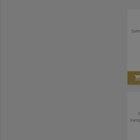
Salm
F
Xampi