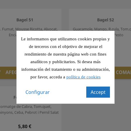
Bagel 51
Bagel 52
. Fumat, Mousse Ricotta, Alvocat,
Guacamole, Mango, R.cula, Tom.q
Enciam i Tom.quet
Ou dur i Oli de Pesto
Le informamos que utilizamos cookies propias y
de terceros con el objetivo de mejorar el
Preu
Preu
6,75 €
6,25 €
rendimiento de nuestra página web con fines
analíticos y publicitarios. Si desea más
información del tratamiento o su administración,
AFEGIR A LA COMANDA
AFEGIR A LA COM


por favor, acceda a
política de cookies
Configurar
Accept
Focaccia 29
ormatge de Cabra, Tom.quet,
nyons, Ceba, Pebrot i Pernil Salat
Preu
5,80 €