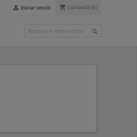
shopping_cart

Comanda
(0)
Iniciar sessió
