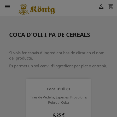
shopping_cart


COCA D'OLI I PA DE CEREALS
Si vols fer canvis d'ingredient has de clicar en el nom
del producte.
Es permet un sol canvi d'ingredient per plat o entrepà.
Coca D'Oli 61
Tires de Vedella, Especies, Provolone,
Pebrot i Ceba
Preu
6,25 €