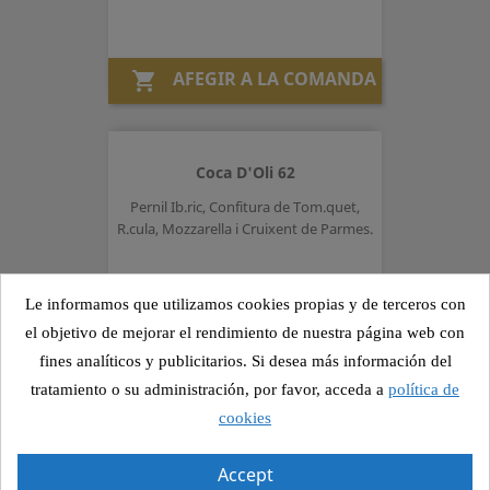
AFEGIR A LA COMANDA

Coca D'Oli 62
Pernil Ib.ric, Confitura de Tom.quet,
R.cula, Mozzarella i Cruixent de Parmes.
Preu
6,25 €
Le informamos que utilizamos cookies propias y de terceros con
el objetivo de mejorar el rendimiento de nuestra página web con
fines analíticos y publicitarios. Si desea más información del
AFEGIR A LA COMANDA

tratamiento o su administración, por favor, acceda a
política de
cookies
Pa De Cereals 71
Accept