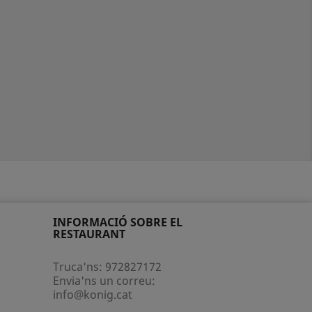
INFORMACIÓ SOBRE EL
RESTAURANT
Truca'ns:
972827172
Envia'ns un correu:
info@konig.cat