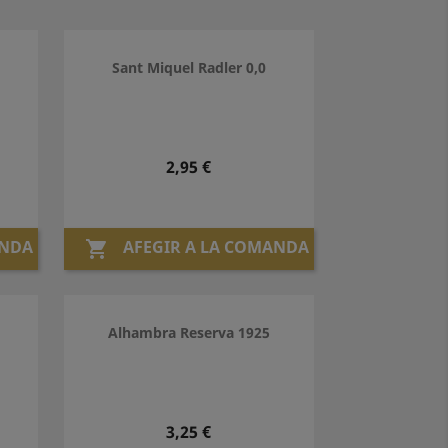
Sant Miquel Radler 0,0
Preu
2,95 €
ANDA
AFEGIR A LA COMANDA

Alhambra Reserva 1925
Preu
3,25 €