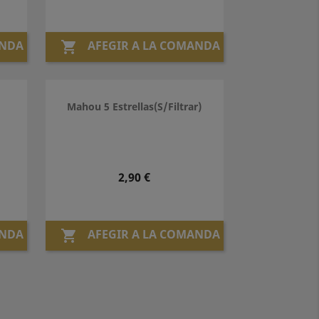
ANDA
AFEGIR A LA COMANDA

Mahou 5 Estrellas(S/Filtrar)
Preu
2,90 €
ANDA
AFEGIR A LA COMANDA
