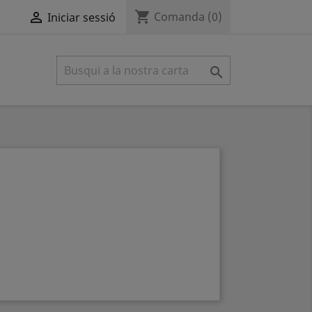
shopping_cart

Comanda
(0)
Iniciar sessió
