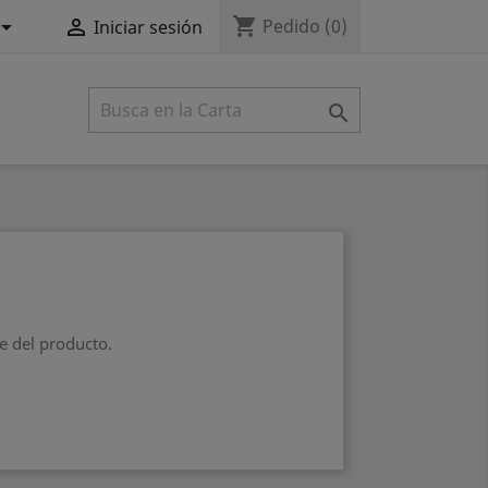
shopping_cart


Pedido
(0)
Iniciar sesión

e del producto.