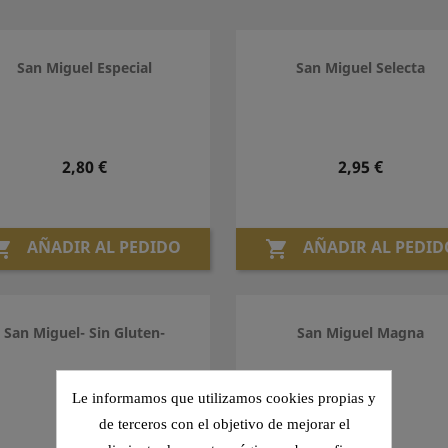
San Miguel Especial
San Miguel Selecta
Precio
Precio
2,80 €
2,95 €
AÑADIR AL PEDIDO
AÑADIR AL PEDID


San Miguel- Sin Gluten-
San Miguel Magna
Le informamos que utilizamos cookies propias y
de terceros con el objetivo de mejorar el
Precio
Precio
3,10 €
2,95 €