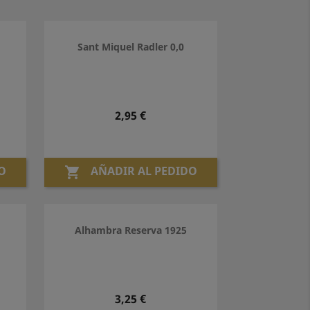
Sant Miquel Radler 0,0
Precio
2,95 €
O
AÑADIR AL PEDIDO

Alhambra Reserva 1925
Precio
3,25 €