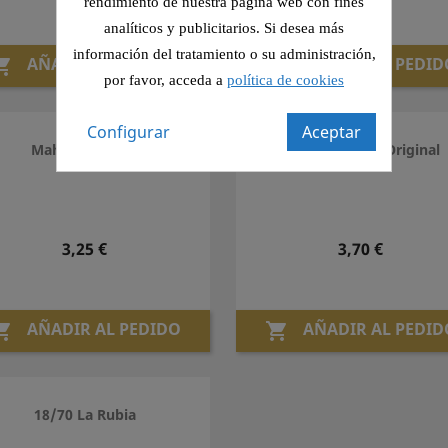
rendimiento de nuestra página web con fines
analíticos y publicitarios. Si desea más
información del tratamiento o su administración,
AÑADIR AL PEDIDO
AÑADIR AL PEDID


por favor, acceda a
política de cookies
Configurar
Aceptar
Mahou Maestra
Mahou Barrica Original
Precio
Precio
3,25 €
3,70 €
AÑADIR AL PEDIDO
AÑADIR AL PEDID


18/70 La Rubia