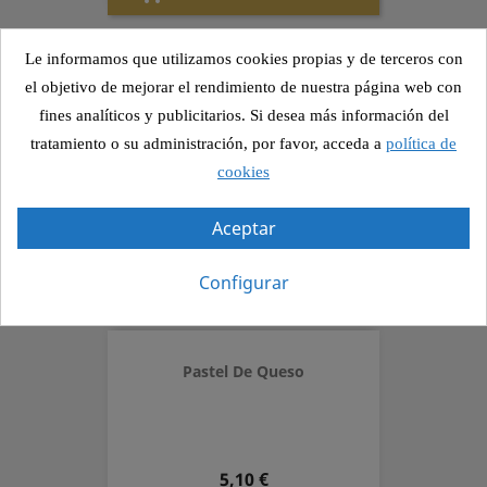
Le informamos que utilizamos cookies propias y de terceros con
Pastel De Coco
el objetivo de mejorar el rendimiento de nuestra página web con
fines analíticos y publicitarios. Si desea más información del
tratamiento o su administración, por favor, acceda a
política de
cookies
Precio
4,65 €
Aceptar
AÑADIR AL PEDIDO

Configurar
Pastel De Queso
Precio
5,10 €