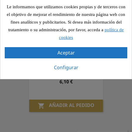
Precio
6,10 €
Le informamos que utilizamos cookies propias y de terceros con
el objetivo de mejorar el rendimiento de nuestra página web con
fines analíticos y publicitarios. Si desea más información del
AÑADIR AL PEDIDO

tratamiento o su administración, por favor, acceda a
política de
cookies
Aceptar
Pan Rustico 12
Pollo asado, queso gouda y cebolla
Configurar
crujiente
Precio
6,10 €
AÑADIR AL PEDIDO
