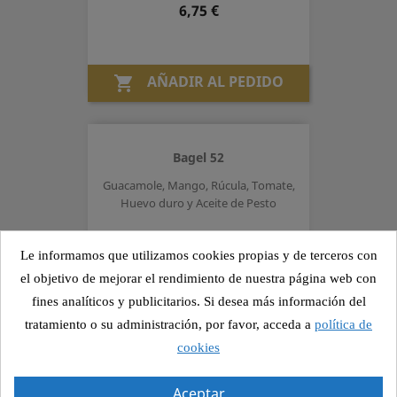
Precio
6,75 €
AÑADIR AL PEDIDO

Bagel 52
Guacamole, Mango, Rúcula, Tomate,
Huevo duro y Aceite de Pesto
Precio
6,25 €
Le informamos que utilizamos cookies propias y de terceros con
el objetivo de mejorar el rendimiento de nuestra página web con
fines analíticos y publicitarios. Si desea más información del
AÑADIR AL PEDIDO

tratamiento o su administración, por favor, acceda a
política de
cookies
Aceptar
Focaccia 25