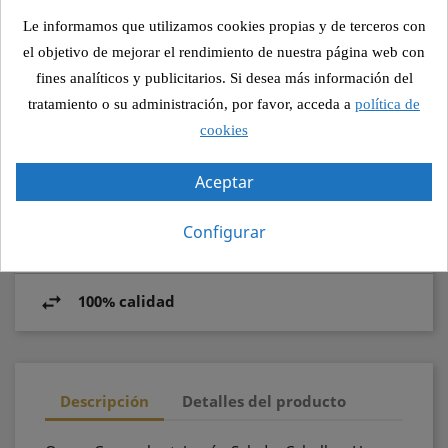

AÑADIR AL PEDIDO
Le informamos que utilizamos cookies propias y de terceros con
el objetivo de mejorar el rendimiento de nuestra página web con
fines analíticos y publicitarios. Si desea más información del
Compartir
tratamiento o su administración, por favor, acceda a
política de
cookies
Aceptar
Pago seguro
Configurar
Recogida segura
100% calidad
Descripción
Detalles del producto