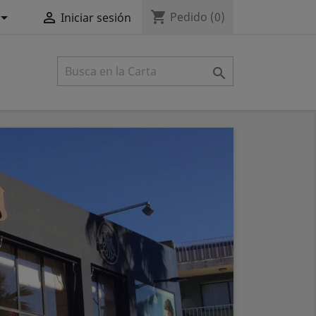
shopping_cart


Pedido
(0)
Iniciar sesión
