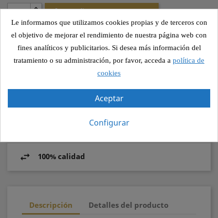

AÑADIR AL PEDIDO
Le informamos que utilizamos cookies propias y de terceros con
el objetivo de mejorar el rendimiento de nuestra página web con
fines analíticos y publicitarios. Si desea más información del
Compartir
tratamiento o su administración, por favor, acceda a
política de
cookies
Aceptar
Pago seguro
Configurar
Recogida segura
100% calidad
Descripción
Detalles del producto