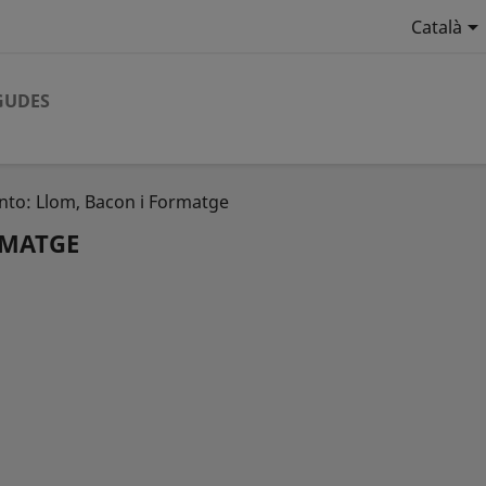

Català
GUDES
into: Llom, Bacon i Formatge
RMATGE