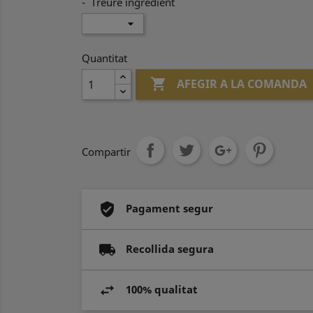
- Treure ingredient
Quantitat

AFEGIR A LA COMANDA
Compartir
Pagament segur
Recollida segura
100% qualitat