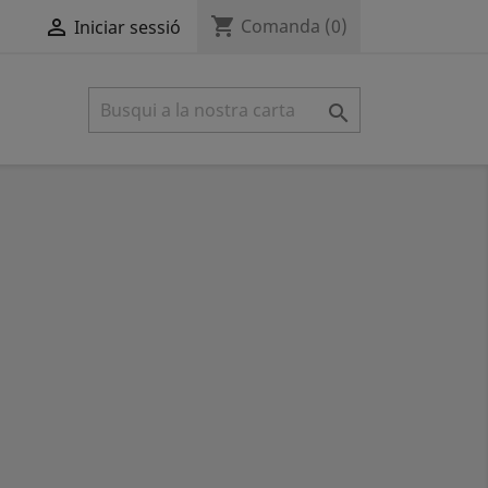
shopping_cart

Comanda
(0)
Iniciar sessió
