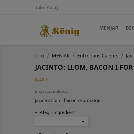
Take Away
MENJAR
BE
Inici
MENJAR
Entrepans Calents
Jac
JACINTO: LLOM, BACON I FO
4,40 €
Impostos inclosos
Jacinto: Llom, bacon i Formatge
+ Afegir ingredient