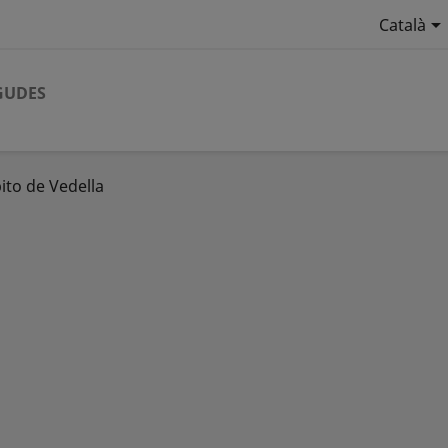

Català
GUDES
ito de Vedella