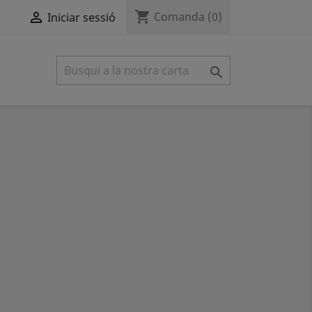
shopping_cart

Comanda
(0)
Iniciar sessió
