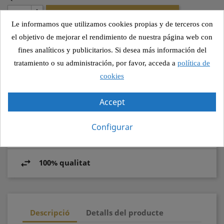

AFEGIR A LA COMANDA
Le informamos que utilizamos cookies propias y de terceros con
el objetivo de mejorar el rendimiento de nuestra página web con
fines analíticos y publicitarios. Si desea más información del
tratamiento o su administración, por favor, acceda a
política de
Compartir
cookies
Accept
Pagament segur
Configurar
Recollida segura
100% qualitat
Descripció
Detalls del producte