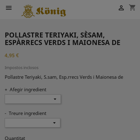
shopping_cart


POLLASTRE TERIYAKI, SÈSAM,
ESPÀRRECS VERDS I MAIONESA DE
4,95 €
Impostos inclosos
Pollastre Teriyaki, S.sam, Esp.rrecs Verds i Maionesa de
+ Afegir ingredient
- Treure ingredient
Quantitat