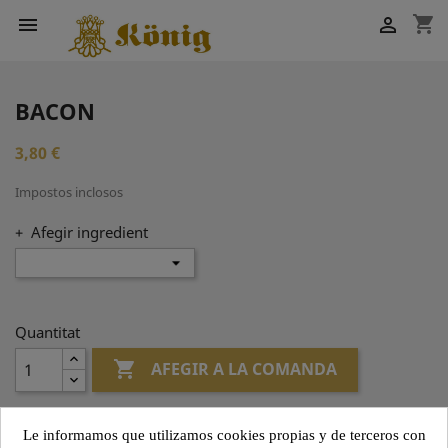
shopping_cart


BACON
3,80 €
Impostos inclosos
+ Afegir ingredient
Quantitat

AFEGIR A LA COMANDA
Le informamos que utilizamos cookies propias y de terceros con