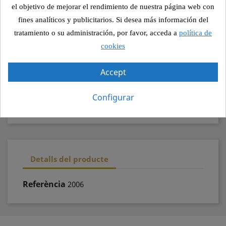
el objetivo de mejorar el rendimiento de nuestra página web con
Compartir
fines analíticos y publicitarios. Si desea más información del
tratamiento o su administración, por favor, acceda a
política de
cookies
Pagament segur
Accept
Recollida segura
Configurar
100% qualitat
Detalls del producte
Referència
2006