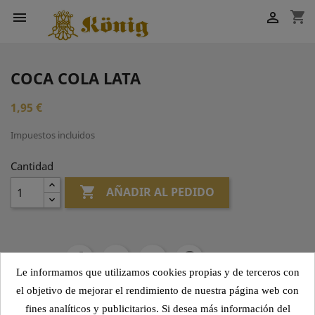
shopping_cart


COCA COLA LATA
1,95 €
Impuestos incluidos
Cantidad

AÑADIR AL PEDIDO
Compartir
Le informamos que utilizamos cookies propias y de terceros con
el objetivo de mejorar el rendimiento de nuestra página web con
fines analíticos y publicitarios. Si desea más información del