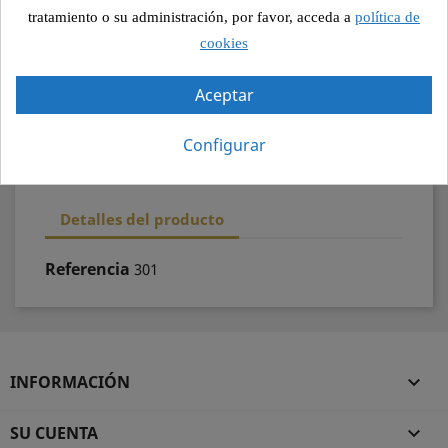
Pago seguro
tratamiento o su administración, por favor, acceda a
política de
cookies
Recogida segura
Aceptar
100% calidad
Configurar
Detalles del producto
Referencia
301
INFORMACIÓN

SU CUENTA
