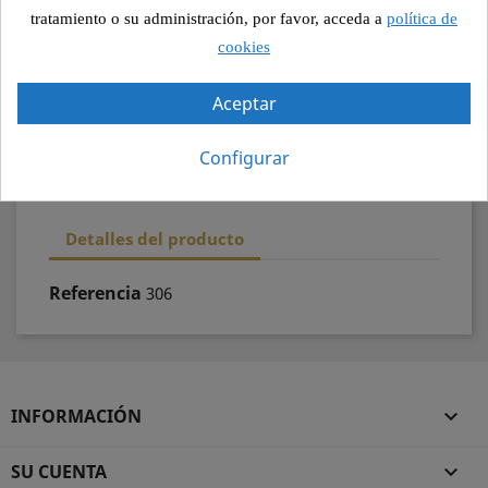
Pago seguro
tratamiento o su administración, por favor, acceda a
política de
cookies
Recogida segura
Aceptar
100% calidad
Configurar
Detalles del producto
Referencia
306
INFORMACIÓN

SU CUENTA
