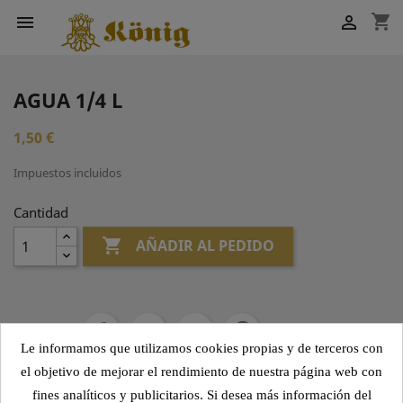
shopping_cart


AGUA 1/4 L
1,50 €
Impuestos incluidos
Cantidad

AÑADIR AL PEDIDO
Compartir
Le informamos que utilizamos cookies propias y de terceros con
el objetivo de mejorar el rendimiento de nuestra página web con
fines analíticos y publicitarios. Si desea más información del