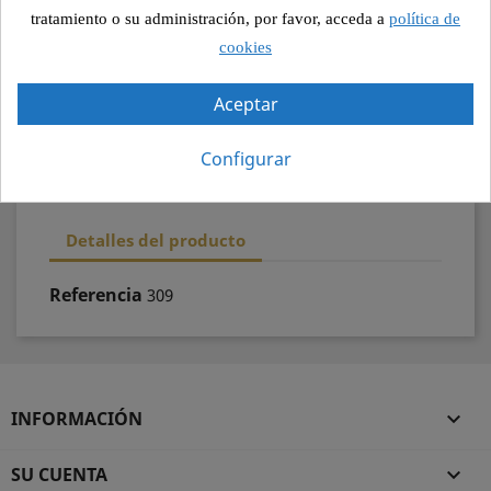
Pago seguro
tratamiento o su administración, por favor, acceda a
política de
cookies
Recogida segura
Aceptar
100% calidad
Configurar
Detalles del producto
Referencia
309
INFORMACIÓN

SU CUENTA
