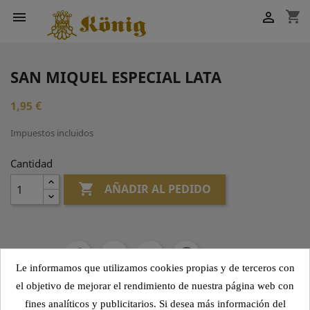
shopping_cart


SAN MIQUEL ESPECIAL LATA
1,95 €
Impuestos incluidos
Cantidad

AÑADIR AL PEDIDO
Compartir
Le informamos que utilizamos cookies propias y de terceros con
el objetivo de mejorar el rendimiento de nuestra página web con
fines analíticos y publicitarios. Si desea más información del